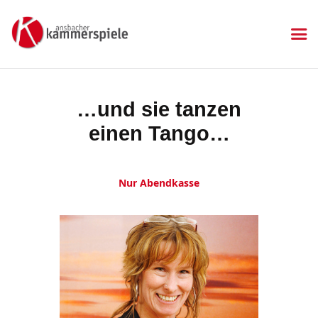
KAMMERSPIELE
Ansbacher Kammerspiele
Spielplan
…und sie tanzen
Aktuelles
einen Tango…
Kartenkauf
Die Kammerspiele
Mitgliedschaft
Nur Abendkasse
Gastronomie
Sponsoren
Kontakt & Anfahrt
Impressum
Datenschutzerklärung