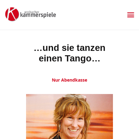
KAMMERSPIELE
Ansbacher Kammerspiele
Spielplan
…und sie tanzen
Aktuelles
einen Tango…
Kartenkauf
Die Kammerspiele
Mitgliedschaft
Nur Abendkasse
Gastronomie
Sponsoren
Kontakt & Anfahrt
Impressum
Datenschutzerklärung