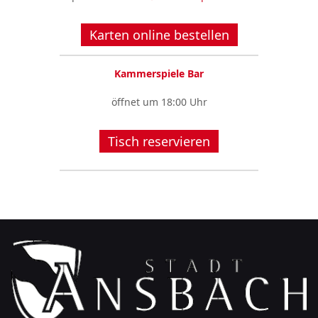
Karten online bestellen
Kammerspiele Bar
öffnet um 18:00 Uhr
Tisch reservieren