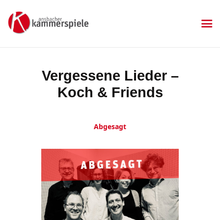
KAMMERSPIELE
Ansbacher Kammerspiele
Spielplan
Vergessene Lieder –
Aktuelles
Koch & Friends
Kartenkauf
Die Kammerspiele
Mitgliedschaft
Abgesagt
Gastronomie
Sponsoren
Kontakt & Anfahrt
Impressum
Datenschutzerklärung