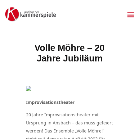
KAMMERSPIELE
Ansbacher Kammerspiele
Spielplan
Volle Möhre – 20
Aktuelles
Jahre Jubiläum
Kartenkauf
Die Kammerspiele
Mitgliedschaft
Gastronomie
Sponsoren
Improvisationstheater
Kontakt & Anfahrt
Impressum
20 Jahre Improvisationstheater mit
Datenschutzerklärung
Ursprung in Ansbach – das muss gefeiert
werden! Das Ensemble „Volle Möhre!“
steht seit dem ersten Auftritt 2003 für