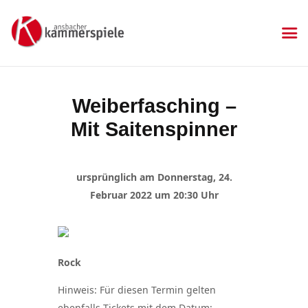
KAMMERSPIELE
Ansbacher Kammerspiele
Spielplan
Weiberfasching –
Aktuelles
Mit Saitenspinner
Kartenkauf
Die Kammerspiele
Mitgliedschaft
ursprünglich am Donnerstag, 24.
Gastronomie
Februar 2022 um 20:30 Uhr
Sponsoren
Kontakt & Anfahrt
Impressum
Rock
Datenschutzerklärung
Hinweis: Für diesen Termin gelten
ebenfalls Tickets mit dem Datum: