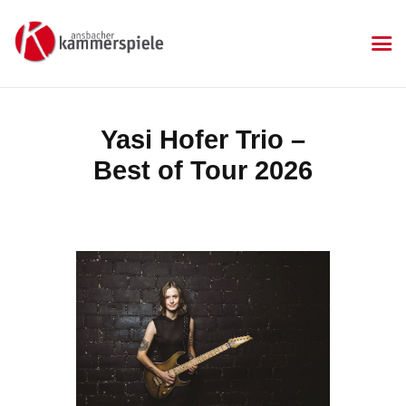
KAMMERSPIELE
Ansbacher Kammerspiele
Spielplan
Yasi Hofer Trio –
Aktuelles
Best of Tour 2026
Kartenkauf
Die Kammerspiele
Mitgliedschaft
Gastronomie
Sponsoren
Kontakt & Anfahrt
Impressum
Datenschutzerklärung