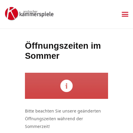
KAMMERSPIELE
Ansbacher Kammerspiele
Spielplan
Öffnungszeiten im
Aktuelles
Sommer
Kartenkauf
Die Kammerspiele
Mitgliedschaft
Gastronomie
Sponsoren
Kontakt & Anfahrt
Impressum
Bitte beachten Sie unsere geänderten
Datenschutzerklärung
Öffnungszeiten während der
Sommerzeit!