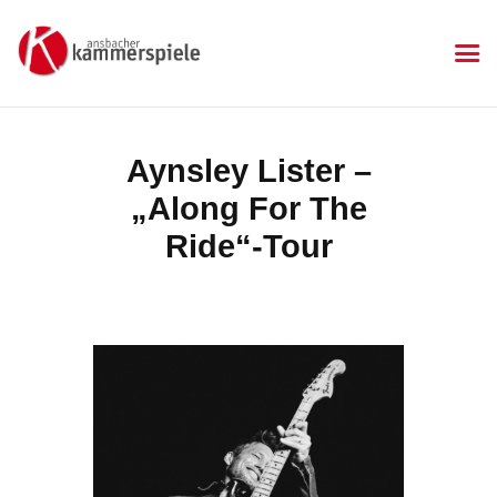
KAMMERSPIELE
Ansbacher Kammerspiele
Spielplan
Aynsley Lister –
Aktuelles
„Along For The
Kartenkauf
Die Kammerspiele
Ride“-Tour
Mitgliedschaft
Gastronomie
Sponsoren
Kontakt & Anfahrt
Impressum
Datenschutzerklärung