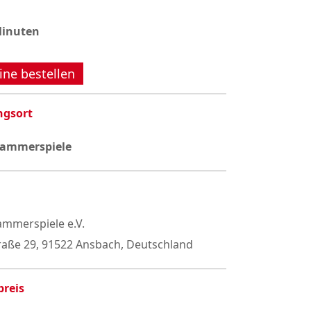
Minuten
ine bestellen
ngsort
Kammerspiele
mmerspiele e.V.
raße 29, 91522 Ansbach, Deutschland
preis