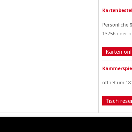
Kartenbeste
Persönliche &
13756 oder p
Karten onl
Kammerspie
öffnet um 18
Tisch rese