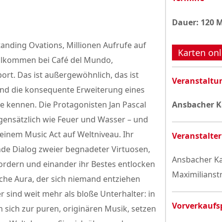
Datenschutzerklärung
Dauer: 120 
anding Ovations, Millionen Aufrufe auf
Karten onl
willkommen bei Café del Mundo,
ort. Das ist außergewöhnlich, das ist
Veranstaltu
e und die konsequente Erweiterung eines
re kennen. Die Protagonisten Jan Pascal
Ansbacher 
egensätzlich wie Feuer und Wasser – und
einem Music Act auf Weltniveau. Ihr
Veranstalter
ende Dialog zweier begnadeter Virtuosen,
Ansbacher Ka
ordern und einander ihr Bestes entlocken
Maximilianst
sche Aura, der sich niemand entziehen
 sind weit mehr als bloße Unterhalter: in
Vorverkaufs
 sich zur puren, originären Musik, setzen