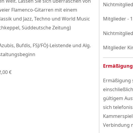
den Welt. Lassen Sie sich überraschen von
Nichtmitglied
zweier Flamenco-Gitarren mit einem
Klassik und Jazz, Techno und World Music
Mitglieder - 
hkeppel, Süddeutsche Zeitung)
Nichtmitglied
Azubis, Bufdis, FSJ/FÖJ-Leistende und Alg.
Mitglieder Ki
staltungsbeginn
Ermäßigung
2,00 €
Ermäßigung s
einschließlic
gültigem Aus
sich telefoni
Kammerspiele
Verbindung m