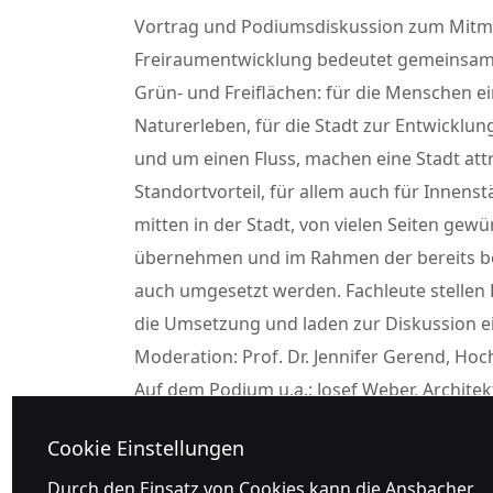
Vortrag und Podiumsdiskussion zum Mit
Freiraumentwicklung bedeutet gemeinsam
Grün- und Freiflächen: für die Menschen 
Naturerleben, für die Stadt zur Entwicklung
und um einen Fluss, machen eine Stadt att
Standortvorteil, für allem auch für Innenst
mitten in der Stadt, von vielen Seiten gew
übernehmen und im Rahmen der bereits
auch umgesetzt werden. Fachleute stellen
die Umsetzung und laden zur Diskussion e
Moderation: Prof. Dr. Jennifer Gerend, Ho
Auf dem Podium u.a.: Josef Weber, Architek
Förderverein „Regionalpark Pegnitz-Rednitz
Cookie Einstellungen
Durch den Einsatz von Cookies kann die Ansbacher