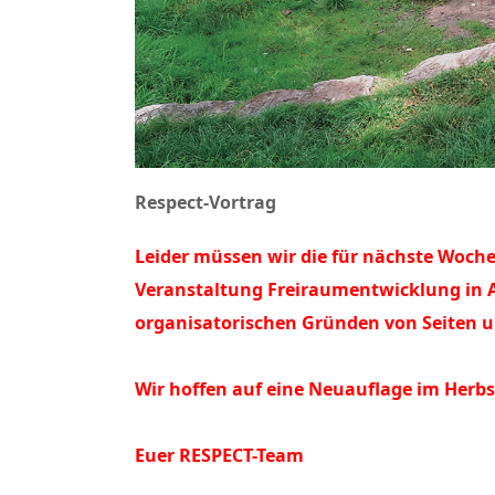
Respect-Vortrag
Leider müssen wir die für nächste Woche
Veranstaltung Freiraumentwicklung in A
organisatorischen Gründen von Seiten 
Wir hoffen auf eine Neuauflage im Herbs
Euer RESPECT-Team