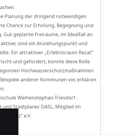
machen
e Planung der dringend notwendigen
eine Chance zur Erholung, Begegnung und
. Gut geplante Freiräume, im Idealfall an
raktiver, sind ein Anziehungspunkt und
ädte. Ein attraktiver „Erlebnisraum Rezat“
ünscht und gefordert, könnte diese Rolle
 begonnen Hochwasserschutzmaßnahmen
 Beispiele anderer Kommunen vor, erklären
in.
chschule Weihenstephan-Triesdorf.
t und Stadtplaner DASL, Mitglied im
-Regnitz“ e.V.