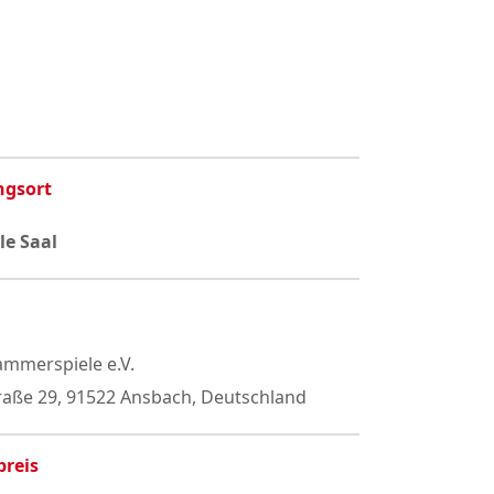
ngsort
e Saal
mmerspiele e.V.
raße 29, 91522 Ansbach, Deutschland
preis