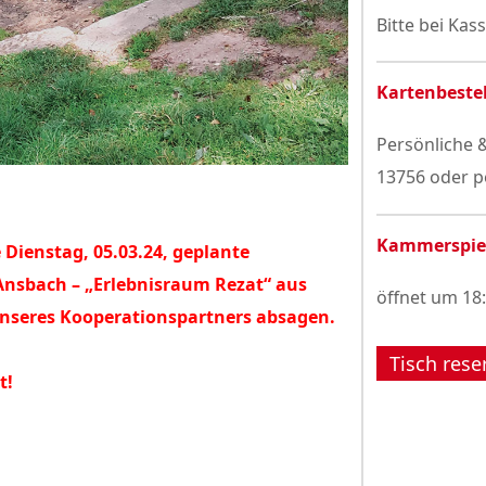
Bitte bei Kas
Kartenbeste
Persönliche &
13756 oder p
Kammerspie
 Dienstag, 05.03.24, geplante
nsbach – „Erlebnisraum Rezat“ aus
öffnet um 18
unseres Kooperationspartners absagen.
Tisch rese
t!