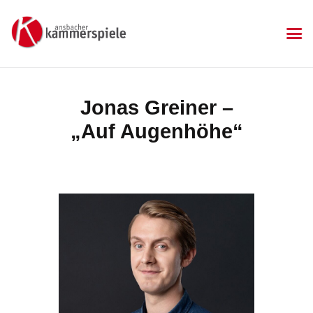
KAMMERSPIELE
Ansbacher Kammerspiele
Spielplan
Jonas Greiner –
Aktuelles
„Auf Augenhöhe“
Kartenkauf
Die Kammerspiele
Mitgliedschaft
Gastronomie
Sponsoren
Kontakt & Anfahrt
Impressum
Datenschutzerklärung