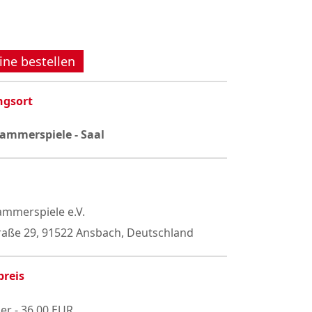
ine bestellen
ngsort
ammerspiele - Saal
mmerspiele e.V.
raße 29, 91522 Ansbach, Deutschland
preis
er - 36,00 EUR