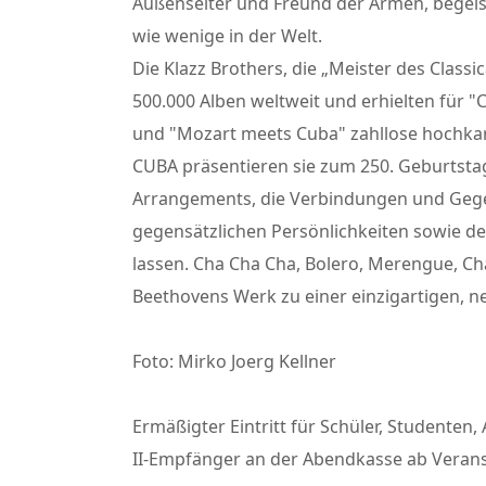
Außenseiter und Freund der Armen, begei
wie wenige in der Welt.
Die Klazz Brothers, die „Meister des Classi
500.000 Alben weltweit und erhielten für "
und "Mozart meets Cuba" zahllose hochka
CUBA präsentieren sie zum 250. Geburtst
Arrangements, die Verbindungen und Gegens
gegensätzlichen Persönlichkeiten sowie d
lassen. Cha Cha Cha, Bolero, Merengue, C
Beethovens Werk zu einer einzigartigen, 
Foto: Mirko Joerg Kellner
Ermäßigter Eintritt für Schüler, Studenten, 
II-Empfänger an der Abendkasse ab Veran