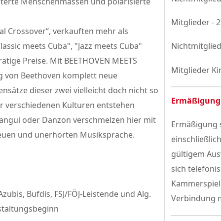
sterte Menschenmassen und polarisierte
Mitglieder - 
cal Crossover“, verkauften mehr als
Classic meets Cuba", "Jazz meets Cuba"
Nichtmitglied
rätige Preise. Mit BEETHOVEN MEETS
Mitglieder Ki
ag von Beethoven komplett neue
ätze dieser zwei vielleicht doch nicht so
Ermäßigung
er verschiedenen Kulturen entstehen
hangui oder Danzon verschmelzen hier mit
Ermäßigung s
neuen und unerhörten Musiksprache.
einschließlic
gültigem Aus
sich telefoni
Kammerspiele
Azubis, Bufdis, FSJ/FÖJ-Leistende und Alg.
Verbindung m
staltungsbeginn