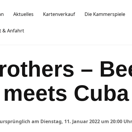
Spielplan
an
Aktuelles
Kartenverkauf
Die Kammerspiele
Aktuelles
KAMMERSPIELE
t & Anfahrt
Kartenkauf
Ansbacher Kammerspiele
Die Kammerspiele
rothers – B
Mitgliedschaft
Gastronomie
meets Cuba
Sponsoren
Kontakt & Anfahrt
ursprünglich am Dienstag, 11. Januar 2022 um 20:00 Uh
Impressum