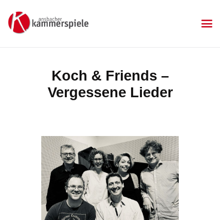
KAMMERSPIELE
Ansbacher Kammerspiele
Spielplan
Koch & Friends –
Aktuelles
Vergessene Lieder
Kartenkauf
Die Kammerspiele
Mitgliedschaft
Gastronomie
Sponsoren
Kontakt & Anfahrt
Impressum
Datenschutzerklärung