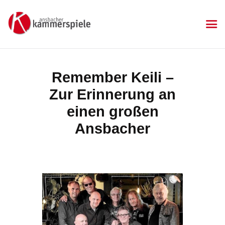
KAMMERSPIELE
Ansbacher Kammerspiele
Spielplan
Remember Keili –
Aktuelles
Zur Erinnerung an
Kartenkauf
Die Kammerspiele
einen großen
Mitgliedschaft
Ansbacher
Gastronomie
Sponsoren
Kontakt & Anfahrt
Impressum
Datenschutzerklärung