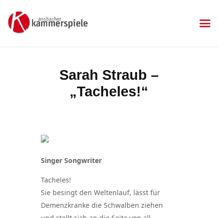
KAMMERSPIELE
Ansbacher Kammerspiele
Spielplan
Sarah Straub –
Aktuelles
„Tacheles!“
Kartenkauf
Die Kammerspiele
Mitgliedschaft
Gastronomie
Sponsoren
Singer Songwriter
Kontakt & Anfahrt
Impressum
Tacheles!
Datenschutzerklärung
Sie besingt den Weltenlauf, lässt für
Demenzkranke die Schwalben ziehen
und stellt sich an die Seite von all