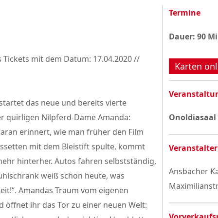
Datenschutzerklärung
Termine
Dauer: 90 M
s Tickets mit dem Datum: 17.04.2020 //
Karten onl
Veranstaltu
startet das neue und bereits vierte
r quirligen Nilpferd-Dame Amanda:
Onoldiasaal
daran erinnert, wie man früher den Film
setten mit dem Bleistift spulte, kommt
Veranstalter
hr hinterher. Autos fahren selbstständig,
Ansbacher Ka
ühlschrank weiß schon heute, was
Maximilianst
Zeit!“. Amandas Traum vom eigenen
öffnet ihr das Tor zu einer neuen Welt:
Vorverkaufs