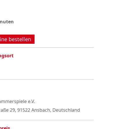
inuten
ine bestellen
ngsort
mmerspiele e.V.
raße 29, 91522 Ansbach, Deutschland
preis