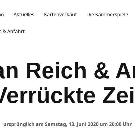
Spielplan
an
Aktuelles
Kartenverkauf
Die Kammerspiele
Aktuelles
KAMMERSPIELE
t & Anfahrt
Kartenkauf
Ansbacher Kammerspiele
Die Kammerspiele
an Reich & 
Mitgliedschaft
Gastronomie
Verrückte Zei
Sponsoren
Kontakt & Anfahrt
ursprünglich am Samstag, 13. Juni 2020 um 20:00 Uhr
Impressum