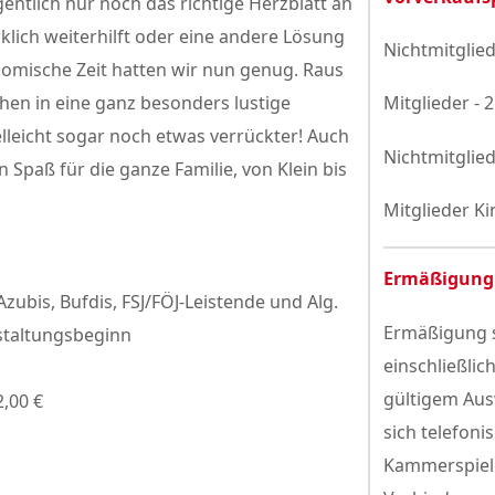
entlich nur noch das richtige Herzblatt an
irklich weiterhilft oder eine andere Lösung
Nichtmitglied
e komische Zeit hatten wir nun genug. Raus
hen in eine ganz besonders lustige
Mitglieder - 
lleicht sogar noch etwas verrückter! Auch
Nichtmitglied
Spaß für die ganze Familie, von Klein bis
Mitglieder Ki
Ermäßigung
Azubis, Bufdis, FSJ/FÖJ-Leistende und Alg.
Ermäßigung s
staltungsbeginn
einschließlic
gültigem Aus
2,00 €
sich telefoni
Kammerspiele