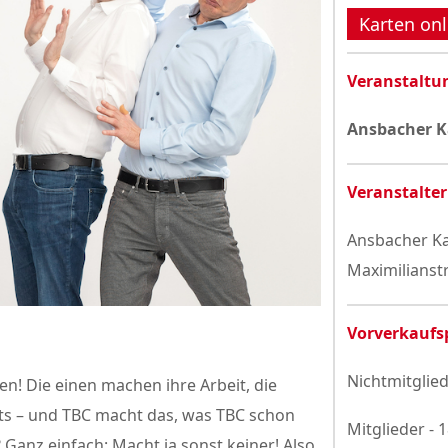
Datenschutzerklärung
Karten onl
Veranstaltu
Ansbacher K
Veranstalter
Ansbacher Ka
Maximilianst
Vorverkaufs
Nichtmitglied
n! Die einen machen ihre Arbeit, die
hts – und TBC macht das, was TBC schon
Mitglieder - 
anz einfach: Macht ja sonst keiner! Also