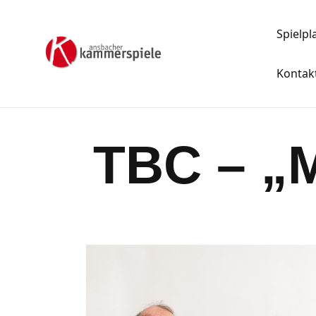
Spielpl
Kontak
TBC – „M