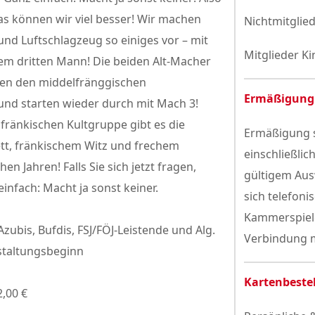
as können wir viel besser! Wir machen
Nichtmitglied
nd Luftschlagzeug so einiges vor – mit
Mitglieder Ki
 dritten Mann! Die beiden Alt-Macher
en den middelfränggischen
Ermäßigung
nd starten wieder durch mit Mach 3!
 fränkischen Kultgruppe gibt es die
Ermäßigung s
tt, fränkischem Witz und frechem
einschließlic
en Jahren! Falls Sie sich jetzt fragen,
gültigem Aus
infach: Macht ja sonst keiner.
sich telefoni
Kammerspiele
Azubis, Bufdis, FSJ/FÖJ-Leistende und Alg.
Verbindung m
staltungsbeginn
Kartenbeste
2,00 €