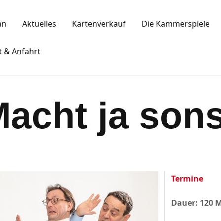
Spielplan
an
Aktuelles
Kartenverkauf
Die Kammerspiele
Aktuelles
KAMMERSPIELE
t & Anfahrt
Kartenkauf
Ansbacher Kammerspiele
Die Kammerspiele
acht ja sons
Mitgliedschaft
Gastronomie
Sponsoren
Termine
Kontakt & Anfahrt
Dauer: 120 
Impressum