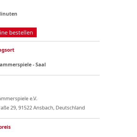
Minuten
ine bestellen
ngsort
ammerspiele - Saal
mmerspiele e.V.
raße 29, 91522 Ansbach, Deutschland
preis