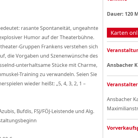
Datenschutzerklärung
Dauer: 120 
bedeutet: rasante Spontaneität, ungeahnte
Karten onl
explosiver Humor auf der Theaterbühne.
nstheater-Gruppen Frankens verstehen sich
Veranstaltu
rauf, die Vorgaben und Szenenwünsche des
esselnd-unterhaltsame Stücke mit Charme,
Ansbacher K
hmuskel-Training zu verwandeln. Seien Sie
pielen wieder heißt: „5, 4, 3, 2, 1 –
Veranstalter
Ansbacher Ka
Maximilianst
Azubis, Bufdis, FSJ/FÖJ-Leistende und Alg.
staltungsbeginn
Vorverkaufs