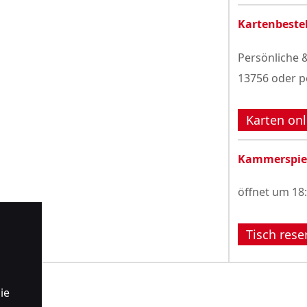
Kartenbeste
Persönliche &
13756 oder p
Karten onl
Kammerspie
öffnet um 18
Tisch rese
ie