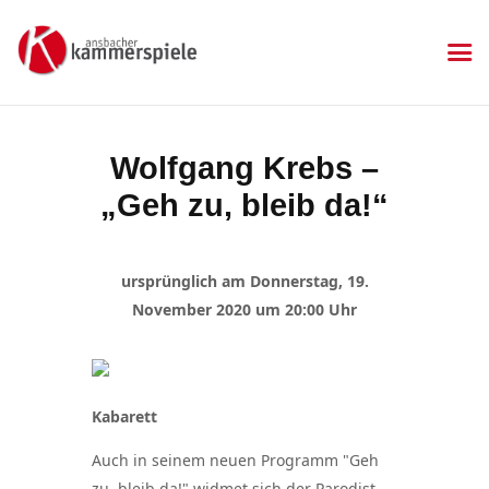
KAMMERSPIELE
Ansbacher Kammerspiele
Spielplan
Wolfgang Krebs –
Aktuelles
„Geh zu, bleib da!“
Kartenkauf
Die Kammerspiele
Mitgliedschaft
ursprünglich am Donnerstag, 19.
Gastronomie
November 2020 um 20:00 Uhr
Sponsoren
Kontakt & Anfahrt
Impressum
Kabarett
Datenschutzerklärung
Auch in seinem neuen Programm "Geh
zu, bleib da!" widmet sich der Parodist