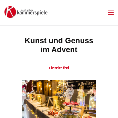
KAMMERSPIELE
Ansbacher Kammerspiele
Spielplan
Kunst und Genuss
Aktuelles
im Advent
Kartenkauf
Die Kammerspiele
Mitgliedschaft
Eintritt frei
Gastronomie
Sponsoren
Kontakt & Anfahrt
Impressum
Datenschutzerklärung