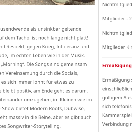
Nichtmitglied
Mitglieder - 
ausendwende als unsinkbar geltende
Nichtmitglied
f dem Tacho, ist noch lange nicht platt!
und Respekt, gegen Krieg, Intoleranz und
Mitglieder Ki
ude, im echten Leben wie in der Musik.
se „Morning“. Die Songs sind gemeinsam
Ermäßigung
en Vereinsamung durch die Socials,
Ermäßigung s
es sich immer lohnt für etwas zu
einschließlic
bleibt positiv, am Ende geht es darum,
gültigem Aus
iteinander umzugehen, im Kleinen wie im
sich telefoni
-Show bietet Modern Roots, Dubwise,
Kammerspiele
ht massiv in die Beine, aber es gibt auch
Verbindung m
tes Songwriter-Storytelling.