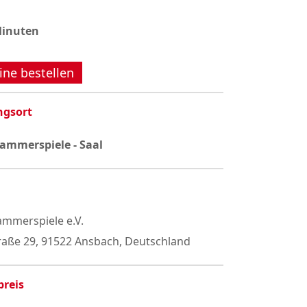
Minuten
ine bestellen
ngsort
ammerspiele - Saal
mmerspiele e.V.
raße 29, 91522 Ansbach, Deutschland
preis