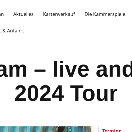
Spielplan
an
Aktuelles
Kartenverkauf
Die Kammerspiele
Aktuelles
KAMMERSPIELE
t & Anfahrt
Kartenkauf
Ansbacher Kammerspiele
Die Kammerspiele
m – live and
Mitgliedschaft
Gastronomie
2024 Tour
Sponsoren
Kontakt & Anfahrt
Impressum
Termine