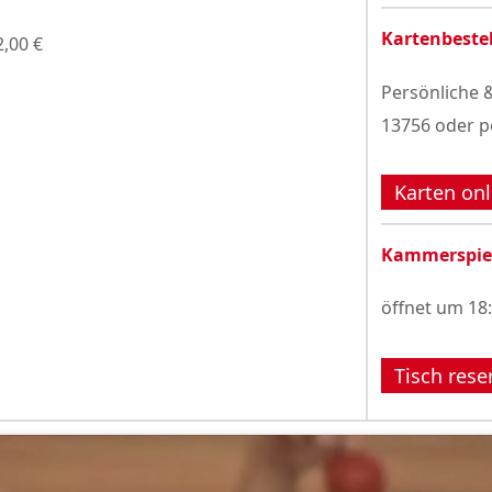
Kartenbeste
2,00 €
Persönliche &
13756 oder p
Karten onl
Kammerspie
öffnet um 18
Tisch rese